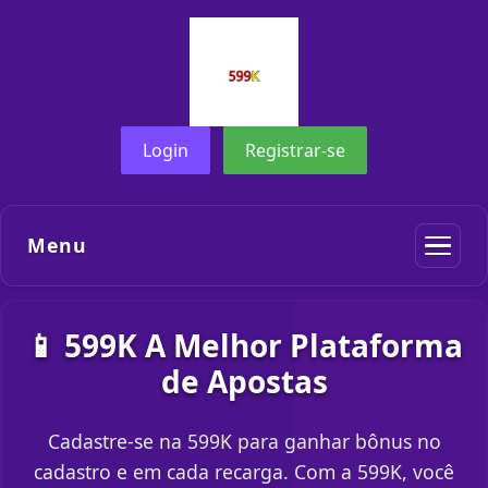
Login
Registrar-se
Menu
📱 599K A Melhor Plataforma
de Apostas
Cadastre-se na 599K para ganhar bônus no
cadastro e em cada recarga. Com a 599K, você