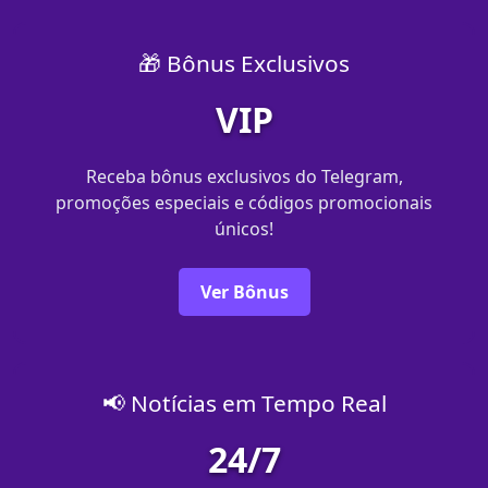
🎁 Bônus Exclusivos
VIP
Receba bônus exclusivos do Telegram,
promoções especiais e códigos promocionais
únicos!
Ver Bônus
📢 Notícias em Tempo Real
24/7