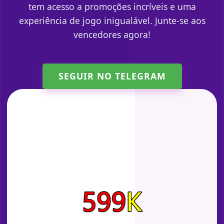
tem acesso a promoções incríveis e uma
experiência de jogo inigualável. Junte-se aos
vencedores agora!
SEGUIR NO TELEGRAM