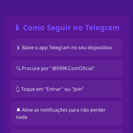
📱 Como Seguir no Telegram
📱 Baixe o app Telegram no seu dispositivo
🔍 Procure por "@599K.ComOficial"
👆 Toque em "Entrar" ou "Join"
🔔 Ative as notificações para não perder
nada