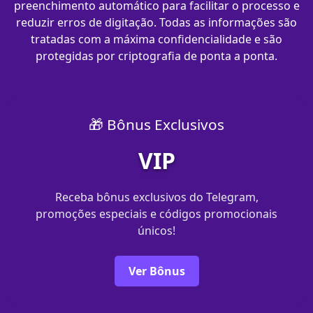
preenchimento automático para facilitar o processo e
reduzir erros de digitação. Todas as informações são
tratadas com a máxima confidencialidade e são
protegidas por criptografia de ponta a ponta.
🎁 Bônus Exclusivos
VIP
Receba bônus exclusivos do Telegram,
promoções especiais e códigos promocionais
únicos!
Ver Bônus