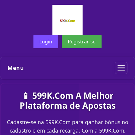
Login
Registrar-se
Menu
📱 599K.Com A Melhor
Plataforma de Apostas
Cadastre-se na 599K.Com para ganhar bônus no
cadastro e em cada recarga. Com a 599K.Com,