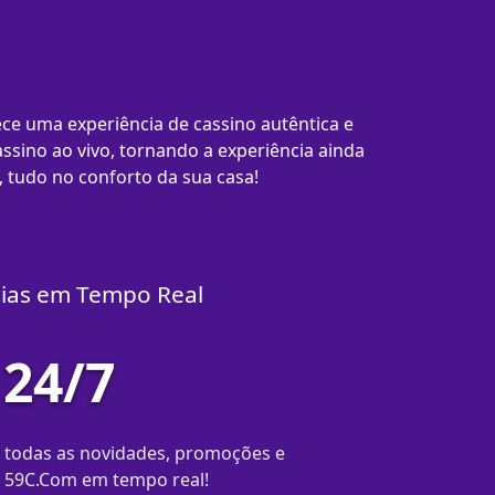
ece uma experiência de cassino autêntica e
sino ao vivo, tornando a experiência ainda
 tudo no conforto da sua casa!
cias em Tempo Real
24/7
e todas as novidades, promoções e
 59C.Com em tempo real!