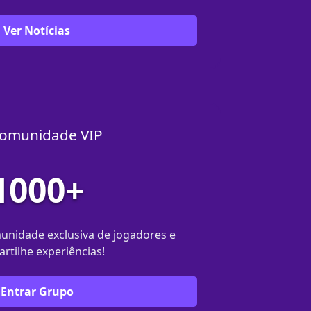
Ver Notícias
Comunidade VIP
1000+
unidade exclusiva de jogadores e
rtilhe experiências!
Entrar Grupo