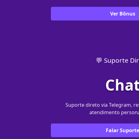
Ver Bônus
💬 Suporte Di
Cha
Suporte direto via Telegram, r
atendimento persona
Falar Suport