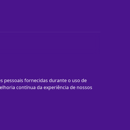
s pessoais fornecidas durante o uso de
elhoria contínua da experiência de nossos