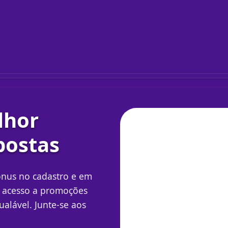
lhor
postas
ônus no cadastro e em
m acesso a promoções
ualável. Junte-se aos