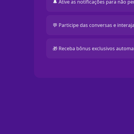
🔔 Ative as notificações para não p
💬 Participe das conversas e interaj
🎁 Receba bônus exclusivos autom