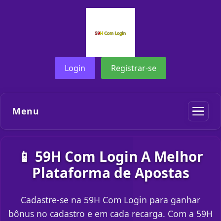
Login
Registrar-se
Menu
📱 59H Com Login A Melhor
Plataforma de Apostas
Cadastre-se na 59H Com Login para ganhar
bônus no cadastro e em cada recarga. Com a 59H