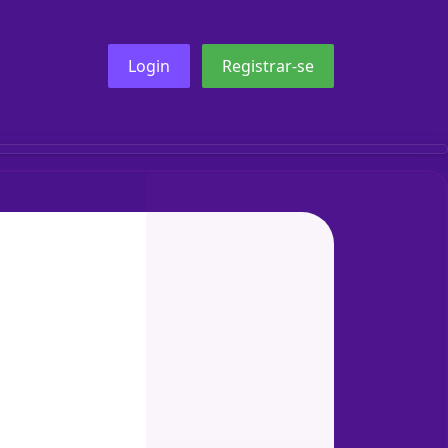
Login
Registrar-se