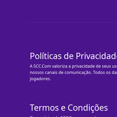
Políticas de Privacida
A 5CC.Com valoriza a privacidade de seus 
nossos canais de comunicação. Todos os dad
jogadores.
Termos e Condições