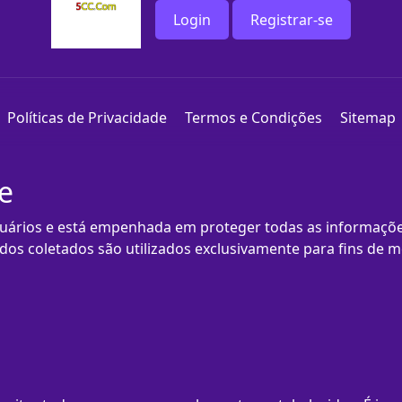
Login
Registrar-se
Políticas de Privacidade
Termos e Condições
Sitemap
de
usuários e está empenhada em proteger todas as informaçõe
os coletados são utilizados exclusivamente para fins de m