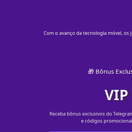
Com o avanço da tecnologia móvel, os 
🎁 Bônus Exclu
VIP
Receba bônus exclusivos do Telegra
e códigos promocionai