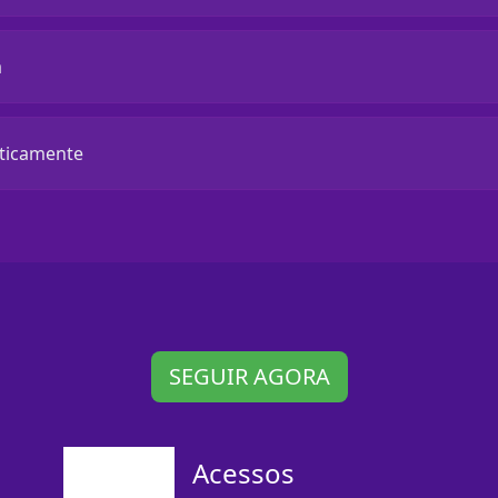
a
aticamente
SEGUIR AGORA
Acessos