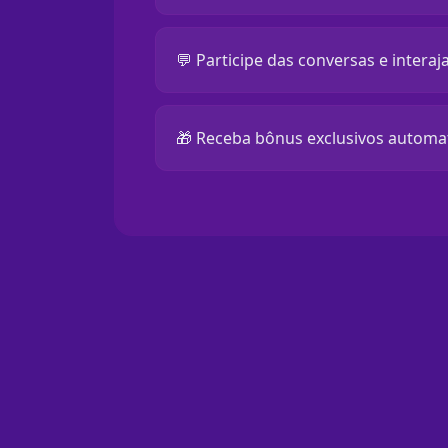
💬 Participe das conversas e interaj
🎁 Receba bônus exclusivos autom