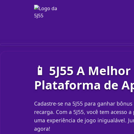
📱 5J55 A Melhor
Plataforma de A
Cadastre-se na 5J55 para ganhar bônus
recarga. Com a 5J55, você tem acesso a 
uma experiência de jogo inigualável. J
agora!