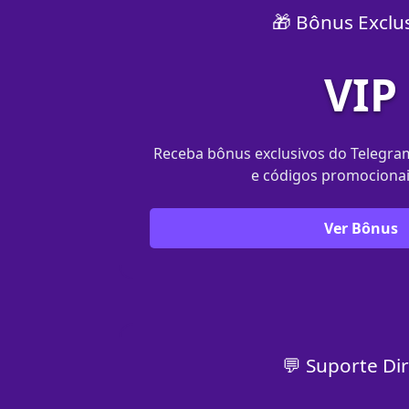
🎁 Bônus Exclu
VIP
Receba bônus exclusivos do Telegra
e códigos promocionai
Ver Bônus
💬 Suporte Di