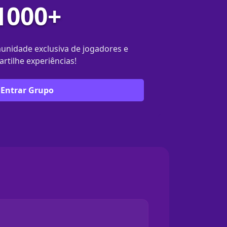
1000+
unidade exclusiva de jogadores e
rtilhe experiências!
Entrar Grupo