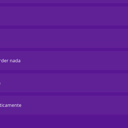
erder nada
a
aticamente