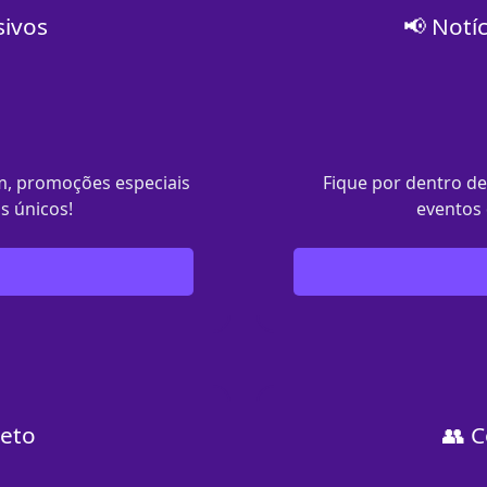
sivos
📢 Notí
m, promoções especiais
Fique por dentro d
s únicos!
eventos 
reto
👥 