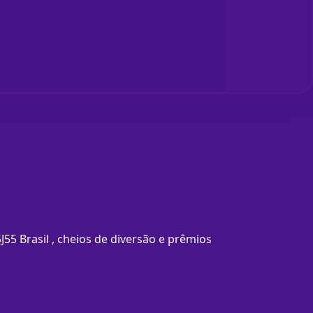
5 Brasil , cheios de diversão e prêmios