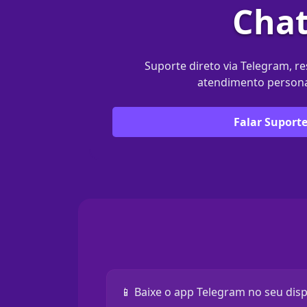
Cha
Suporte direto via Telegram, r
atendimento persona
Falar Suport
📱 Baixe o app Telegram no seu disp