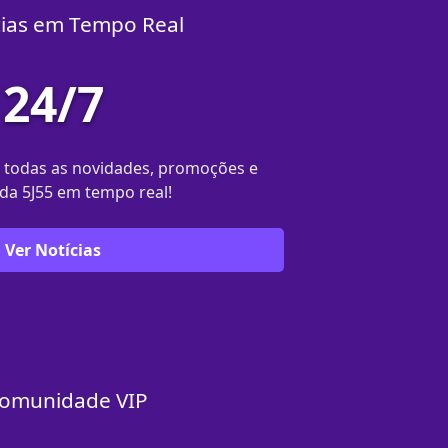
cias em Tempo Real
24/7
e todas as novidades, promoções e
da 5J55 em tempo real!
Ver Notícias
Comunidade VIP