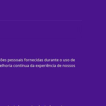
ções pessoais fornecidas durante o uso de
elhoria contínua da experiência de nossos