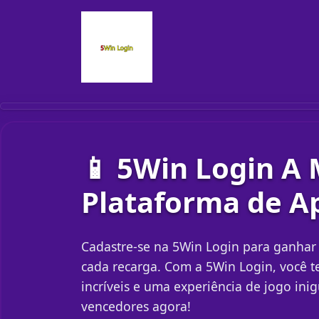
📱 5Win Login A
Plataforma de A
Cadastre-se na 5Win Login para ganhar
cada recarga. Com a 5Win Login, você 
incríveis e uma experiência de jogo inig
vencedores agora!