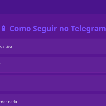
📱 Como Seguir no Telegram
ositivo
"
erder nada