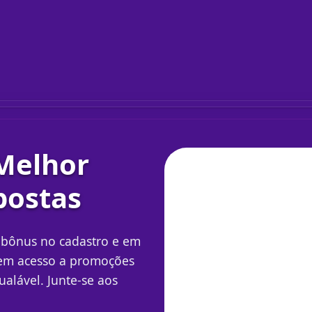
 Melhor
postas
 bônus no cadastro e em
tem acesso a promoções
ualável. Junte-se aos