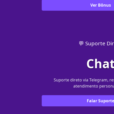
Ver Bônus
💬 Suporte Di
Cha
Suporte direto via Telegram, r
atendimento persona
Falar Suport