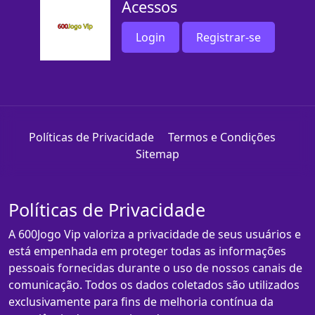
Acessos
Login
Registrar-se
Políticas de Privacidade
Termos e Condições
Sitemap
Políticas de Privacidade
A 600Jogo Vip valoriza a privacidade de seus usuários e
está empenhada em proteger todas as informações
pessoais fornecidas durante o uso de nossos canais de
comunicação. Todos os dados coletados são utilizados
exclusivamente para fins de melhoria contínua da