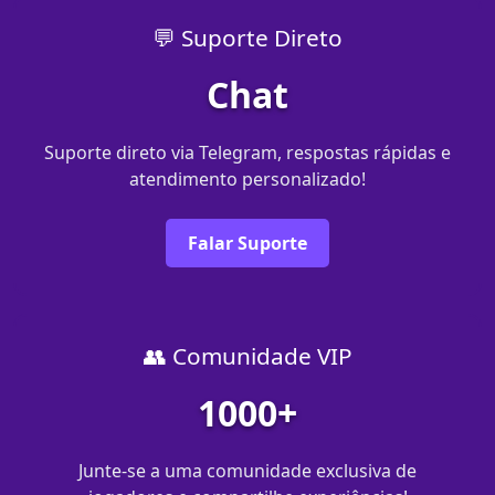
💬 Suporte Direto
Chat
Suporte direto via Telegram, respostas rápidas e
atendimento personalizado!
Falar Suporte
👥 Comunidade VIP
1000+
Junte-se a uma comunidade exclusiva de