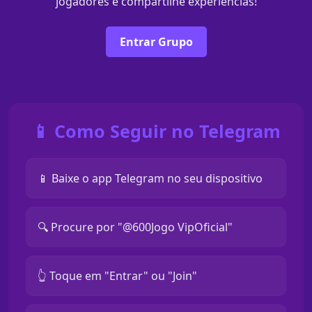
jogadores e compartilhe experiências!
Entrar Grupo
📱 Como Seguir no Telegram
📱 Baixe o app Telegram no seu dispositivo
🔍 Procure por "@600Jogo VipOficial"
👆 Toque em "Entrar" ou "Join"