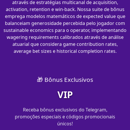
através de estratégias multicanal de acquisition,
activation, retention e win-back. Nossa suite de bônus
emprega modelos matemáticos de expected value que
balanceiam generosidade percebida pelo jogador com
sustainable economics para o operator, implementando
wagering requirements calibrados através de análise
atuarial que considera game contribution rates,
average bet sizes e historical completion rates.
🎁 Bônus Exclusivos
VIP
Receba bônus exclusivos do Telegram,
promoções especiais e códigos promocionais
únicos!