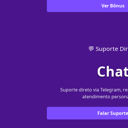
Ver Bônus
💬 Suporte Di
Cha
Suporte direto via Telegram, r
atendimento persona
Falar Suport