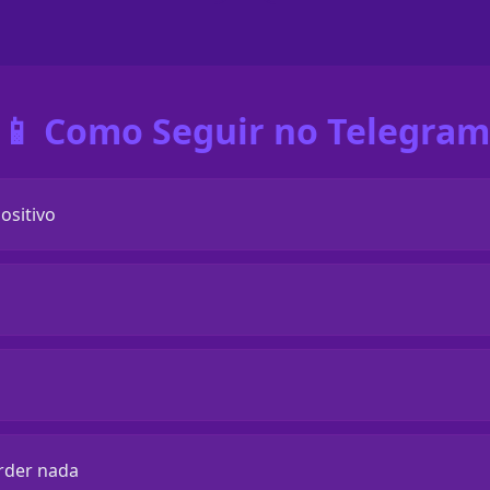
📱 Como Seguir no Telegram
ositivo
erder nada