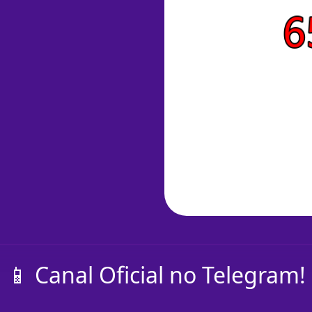
📱 Canal Oficial no Telegram!