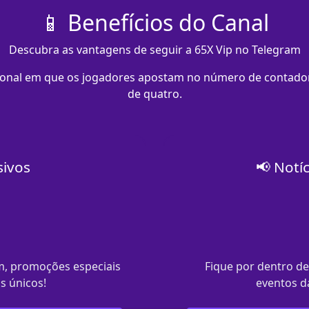
📱 Benefícios do Canal
Descubra as vantagens de seguir a 65X Vip no Telegram
cional em que os jogadores apostam no número de contador
de quatro.
sivos
📢 Notí
m, promoções especiais
Fique por dentro d
s únicos!
eventos d