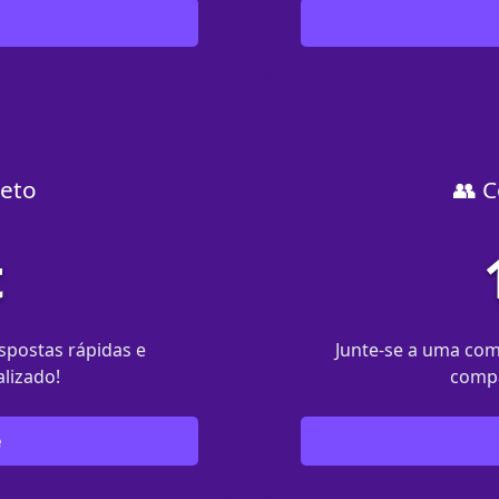
reto
👥 
t
espostas rápidas e
Junte-se a uma com
lizado!
compa
e