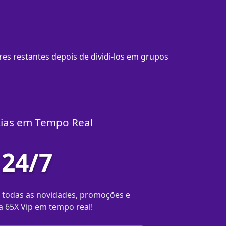
es restantes depois de dividi-los em grupos
cias em Tempo Real
24/7
e todas as novidades, promoções e
a 65X Vip em tempo real!