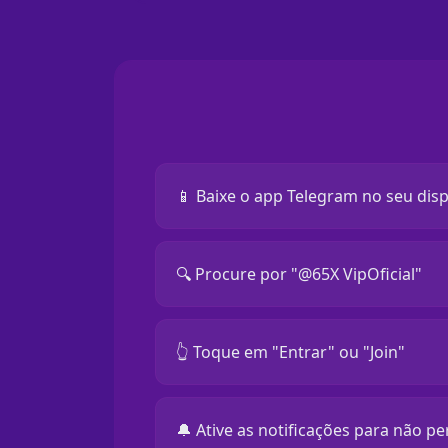
📱 Baixe o app Telegram no seu disp
🔍 Procure por "@65X VipOficial"
👆 Toque em "Entrar" ou "Join"
🔔 Ative as notificações para não p