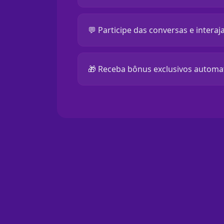
💬 Participe das conversas e interaj
🎁 Receba bônus exclusivos autom