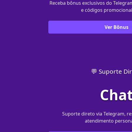
Receba bônus exclusivos do Telegra
e códigos promocionai
Ver Bônus
💬 Suporte Di
Cha
Suporte direto via Telegram, r
atendimento persona