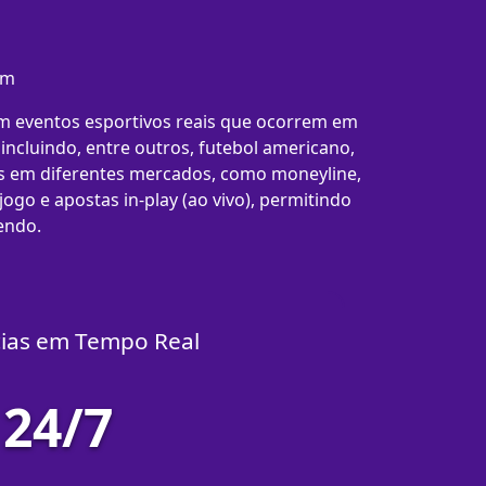
am
em eventos esportivos reais que ocorrem em
ncluindo, entre outros, futebol americano,
stas em diferentes mercados, como moneyline,
ogo e apostas in-play (ao vivo), permitindo
endo.
cias em Tempo Real
24/7