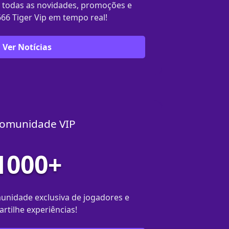
e todas as novidades, promoções e
66 Tiger Vip em tempo real!
Ver Notícias
Comunidade VIP
1000+
unidade exclusiva de jogadores e
rtilhe experiências!