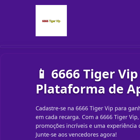
📱 6666 Tiger Vi
Plataforma de A
Cadastre-se na 6666 Tiger Vip para gan
em cada recarga. Com a 6666 Tiger Vip,
promoções incríveis e uma experiência d
Junte-se aos vencedores agora!