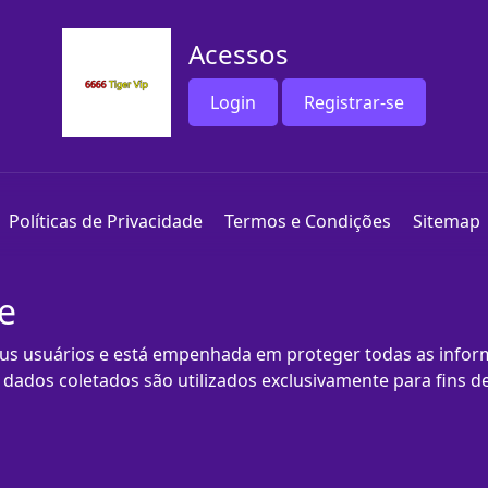
Acessos
Login
Registrar-se
Políticas de Privacidade
Termos e Condições
Sitemap
de
 seus usuários e está empenhada em proteger todas as info
dados coletados são utilizados exclusivamente para fins d