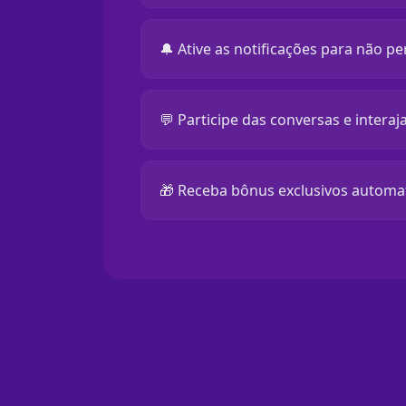
🔔 Ative as notificações para não p
💬 Participe das conversas e interaj
🎁 Receba bônus exclusivos autom