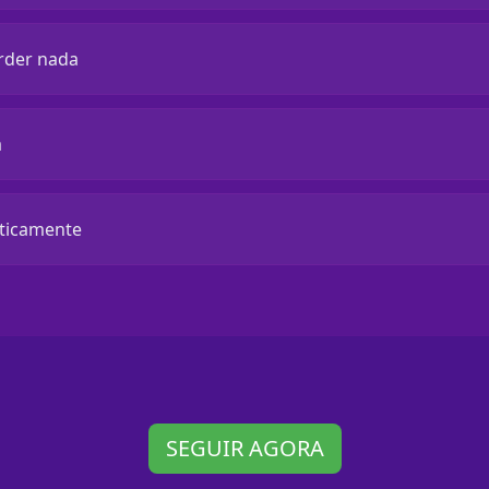
erder nada
a
aticamente
SEGUIR AGORA