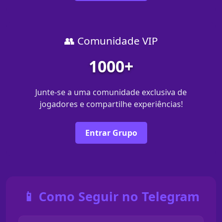
👥 Comunidade VIP
1000+
Junte-se a uma comunidade exclusiva de
jogadores e compartilhe experiências!
Entrar Grupo
📱 Como Seguir no Telegram