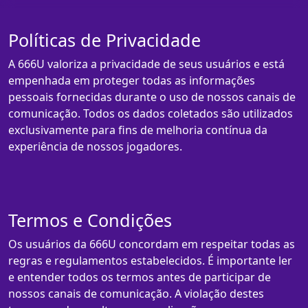
Políticas de Privacidade
A 666U valoriza a privacidade de seus usuários e está
empenhada em proteger todas as informações
pessoais fornecidas durante o uso de nossos canais de
comunicação. Todos os dados coletados são utilizados
exclusivamente para fins de melhoria contínua da
experiência de nossos jogadores.
Termos e Condições
Os usuários da 666U concordam em respeitar todas as
regras e regulamentos estabelecidos. É importante ler
e entender todos os termos antes de participar de
nossos canais de comunicação. A violação destes