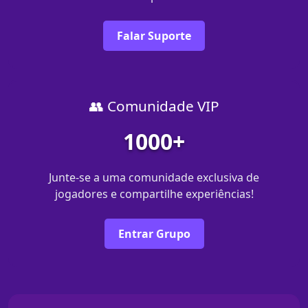
Falar Suporte
👥 Comunidade VIP
1000+
Junte-se a uma comunidade exclusiva de
jogadores e compartilhe experiências!
Entrar Grupo