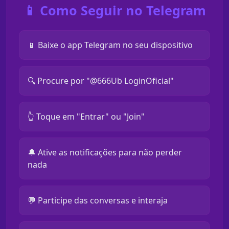
📱 Como Seguir no Telegram
📱 Baixe o app Telegram no seu dispositivo
🔍 Procure por "@666Ub LoginOficial"
👆 Toque em "Entrar" ou "Join"
🔔 Ative as notificações para não perder
nada
💬 Participe das conversas e interaja