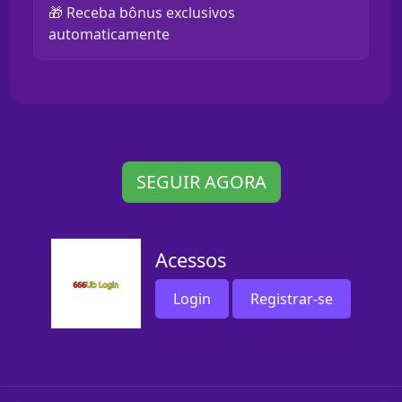
🎁 Receba bônus exclusivos
automaticamente
SEGUIR AGORA
Acessos
Login
Registrar-se