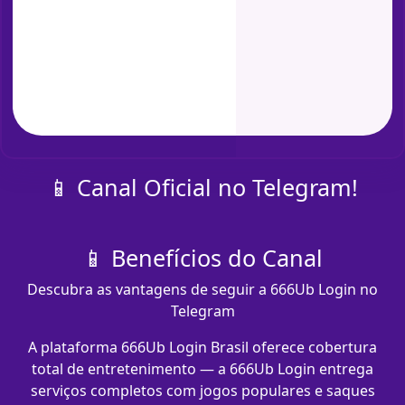
📱 Canal Oficial no Telegram!
📱 Benefícios do Canal
Descubra as vantagens de seguir a 666Ub Login no
Telegram
A plataforma 666Ub Login Brasil oferece cobertura
total de entretenimento — a 666Ub Login entrega
serviços completos com jogos populares e saques