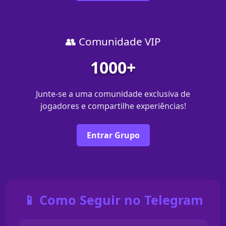
👥 Comunidade VIP
1000+
Junte-se a uma comunidade exclusiva de
jogadores e compartilhe experiências!
Entrar Grupo
📱 Como Seguir no Telegram