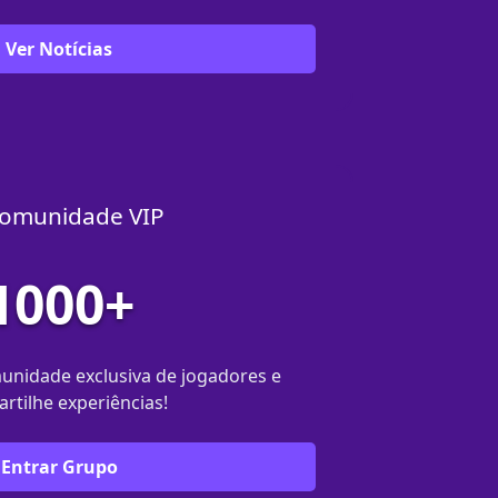
Ver Notícias
Comunidade VIP
1000+
unidade exclusiva de jogadores e
rtilhe experiências!
Entrar Grupo