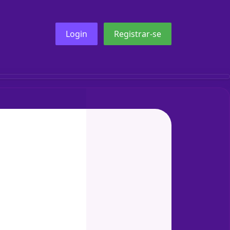
Login
Registrar-se