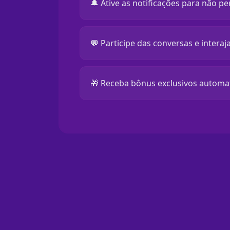
🔔 Ative as notificações para não p
💬 Participe das conversas e interaj
🎁 Receba bônus exclusivos autom