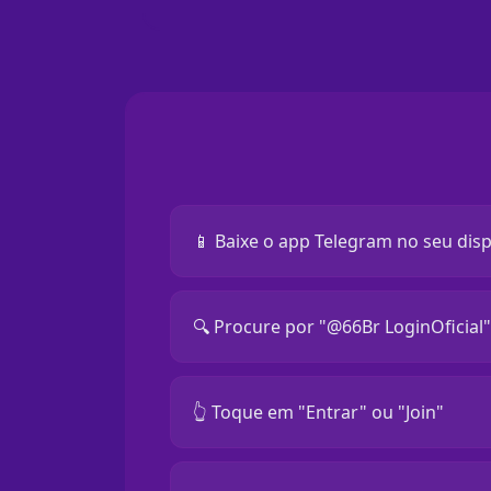
📱 Baixe o app Telegram no seu disp
🔍 Procure por "@66Br LoginOficial"
👆 Toque em "Entrar" ou "Join"