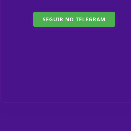
SEGUIR NO TELEGRAM