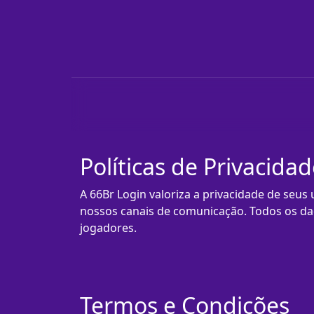
Políticas de Privacida
A 66Br Login valoriza a privacidade de seu
nossos canais de comunicação. Todos os dad
jogadores.
Termos e Condições