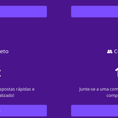
reto
👥 
t
espostas rápidas e
Junte-se a uma com
lizado!
compa
e