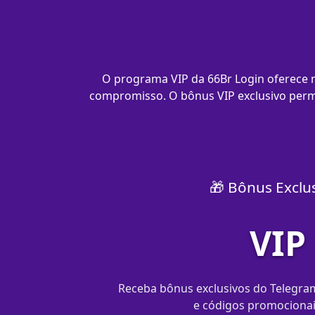
O programa VIP da 66Br Login oferece mú
compromisso. O bônus VIP exclusivo permi
🎁 Bônus Exclu
VIP
Receba bônus exclusivos do Telegra
e códigos promocionai