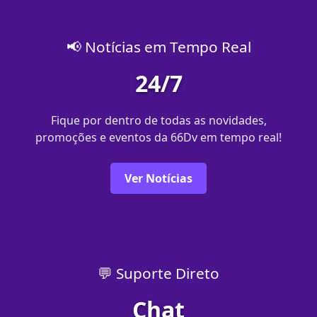
📢 Notícias em Tempo Real
24/7
Fique por dentro de todas as novidades,
promoções e eventos da 66Dv em tempo real!
Ver Notícias
💬 Suporte Direto
Chat