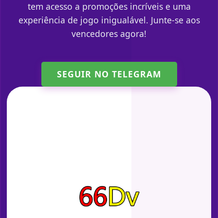
tem acesso a promoções incríveis e uma
experiência de jogo inigualável. Junte-se aos
vencedores agora!
SEGUIR NO TELEGRAM