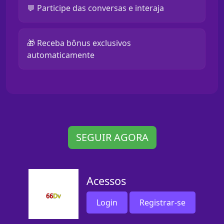
💬 Participe das conversas e interaja
🎁 Receba bônus exclusivos
automaticamente
SEGUIR AGORA
Acessos
Login
Registrar-se