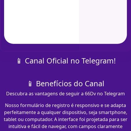
📱 Canal Oficial no Telegram!
📱 Benefícios do Canal
Descubra as vantagens de seguir a 66Dv no Telegram
Nosso formulário de registro é responsivo e se adapta
perfeitamente a qualquer dispositivo, seja smartphone,
tablet ou computador. A interface foi projetada para ser
intuitiva e fácil de navegar, com campos claramente