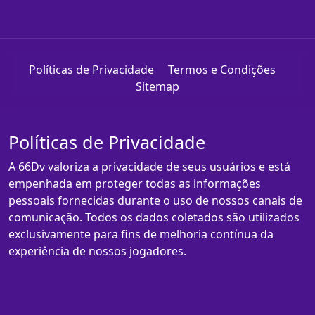
Políticas de Privacidade
Termos e Condições
Sitemap
Políticas de Privacidade
A 66Dv valoriza a privacidade de seus usuários e está
empenhada em proteger todas as informações
pessoais fornecidas durante o uso de nossos canais de
comunicação. Todos os dados coletados são utilizados
exclusivamente para fins de melhoria contínua da
experiência de nossos jogadores.