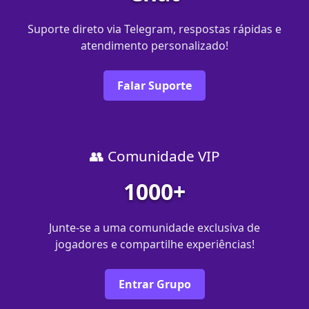
Suporte direto via Telegram, respostas rápidas e
atendimento personalizado!
Falar Suporte
👥 Comunidade VIP
1000+
Junte-se a uma comunidade exclusiva de
jogadores e compartilhe experiências!
Entrar Grupo