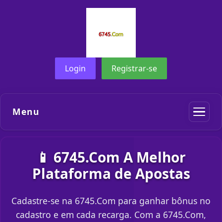
Login
Registrar-se
Menu
📱 6745.Com A Melhor
Plataforma de Apostas
Cadastre-se na 6745.Com para ganhar bônus no
cadastro e em cada recarga. Com a 6745.Com,