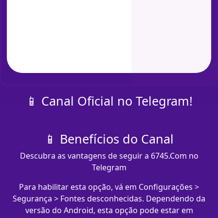
📱 Canal Oficial no Telegram!
📱 Benefícios do Canal
Descubra as vantagens de seguir a 6745.Com no
Telegram
Para habilitar esta opção, vá em Configurações >
Segurança > Fontes desconhecidas. Dependendo da
versão do Android, esta opção pode estar em