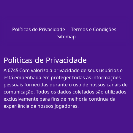
Políticas de Privacidade
Termos e Condições
Sitemap
Políticas de Privacidade
A 6745.Com valoriza a privacidade de seus usuários e
está empenhada em proteger todas as informações
pessoais fornecidas durante o uso de nossos canais de
comunicação. Todos os dados coletados são utilizados
exclusivamente para fins de melhoria contínua da
experiência de nossos jogadores.