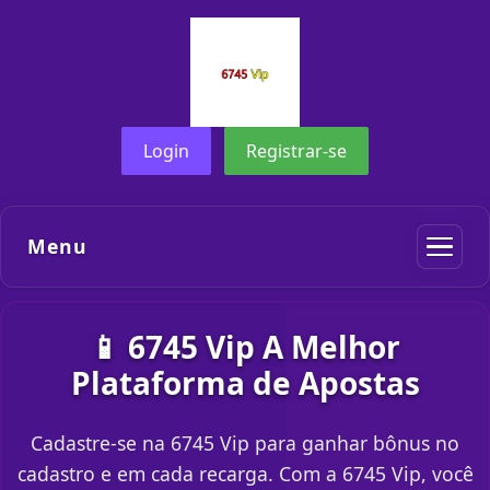
Login
Registrar-se
Menu
📱 6745 Vip A Melhor
Plataforma de Apostas
Cadastre-se na 6745 Vip para ganhar bônus no
cadastro e em cada recarga. Com a 6745 Vip, você