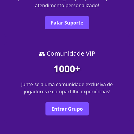
atendimento personalizado!
Falar Suporte
👥 Comunidade VIP
1000+
Junte-se a uma comunidade exclusiva de
jogadores e compartilhe experiências!
Entrar Grupo