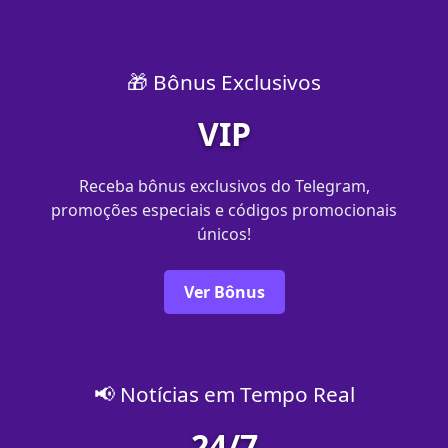
🎁 Bônus Exclusivos
VIP
Receba bônus exclusivos do Telegram,
promoções especiais e códigos promocionais
únicos!
Ver Bônus
📢 Notícias em Tempo Real
24/7