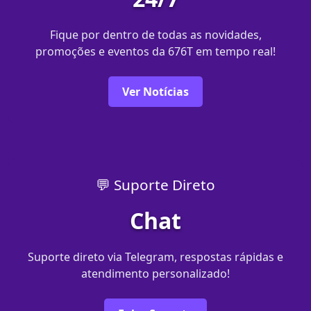
Fique por dentro de todas as novidades,
promoções e eventos da 676T em tempo real!
Ver Notícias
💬 Suporte Direto
Chat
Suporte direto via Telegram, respostas rápidas e
atendimento personalizado!