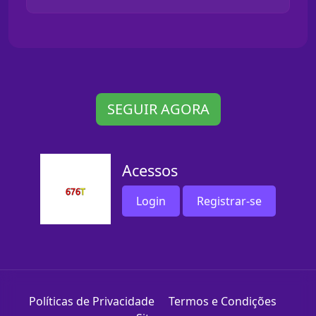
SEGUIR AGORA
Acessos
Login
Registrar-se
Políticas de Privacidade
Termos e Condições