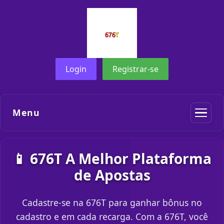
Login
Registrar-se
Menu
📱 676T A Melhor Plataforma
de Apostas
Cadastre-se na 676T para ganhar bônus no
cadastro e em cada recarga. Com a 676T, você