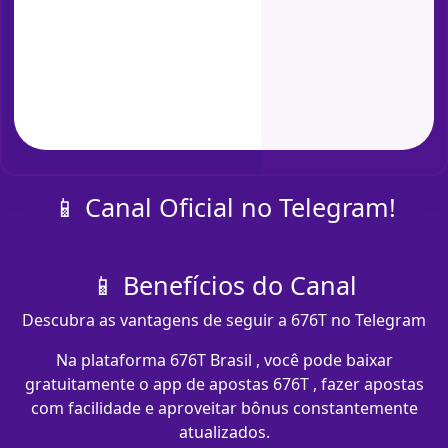
📱 Canal Oficial no Telegram!
📱 Benefícios do Canal
Descubra as vantagens de seguir a 676T no Telegram
Na plataforma 676T Brasil , você pode baixar
gratuitamente o app de apostas 676T , fazer apostas
com facilidade e aproveitar bônus constantemente
atualizados.