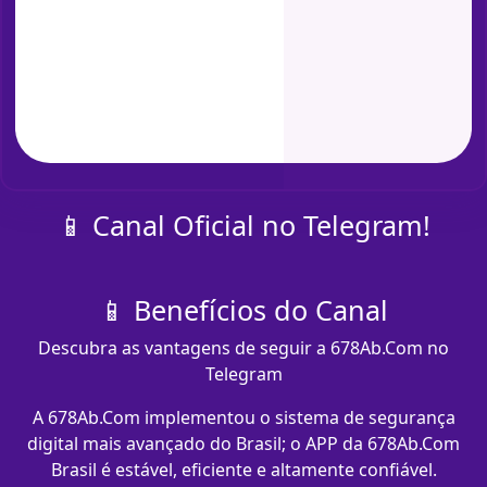
📱 Canal Oficial no Telegram!
📱 Benefícios do Canal
Descubra as vantagens de seguir a 678Ab.Com no
Telegram
A 678Ab.Com implementou o sistema de segurança
digital mais avançado do Brasil; o APP da 678Ab.Com
Brasil é estável, eficiente e altamente confiável.