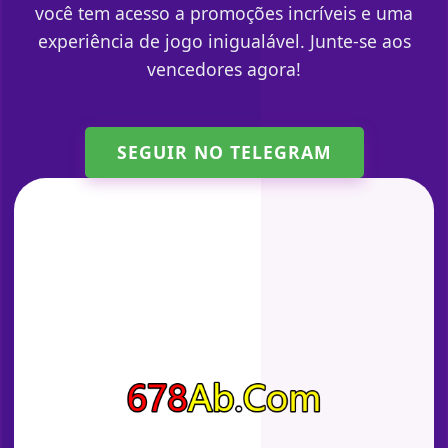
você tem acesso a promoções incríveis e uma
experiência de jogo inigualável. Junte-se aos
vencedores agora!
SEGUIR NO TELEGRAM