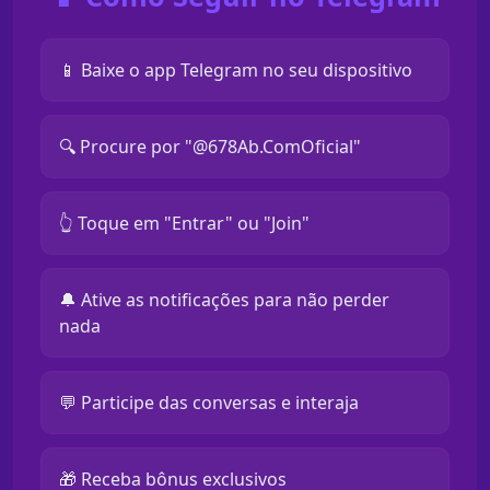
📱 Baixe o app Telegram no seu dispositivo
🔍 Procure por "@678Ab.ComOficial"
👆 Toque em "Entrar" ou "Join"
🔔 Ative as notificações para não perder
nada
💬 Participe das conversas e interaja
🎁 Receba bônus exclusivos