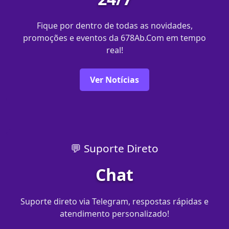
Fique por dentro de todas as novidades,
promoções e eventos da 678Ab.Com em tempo
real!
Ver Notícias
💬 Suporte Direto
Chat
Suporte direto via Telegram, respostas rápidas e
atendimento personalizado!