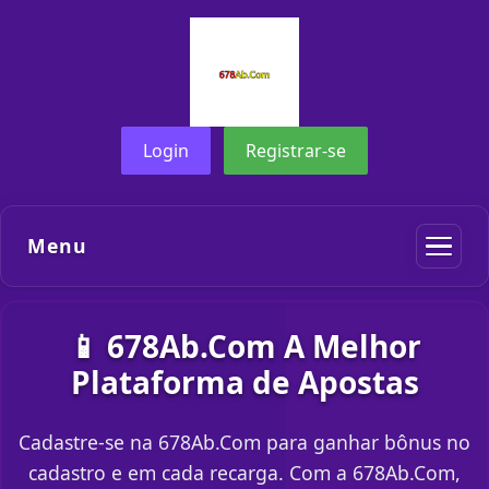
Login
Registrar-se
Menu
📱 678Ab.Com A Melhor
Plataforma de Apostas
Cadastre-se na 678Ab.Com para ganhar bônus no
cadastro e em cada recarga. Com a 678Ab.Com,