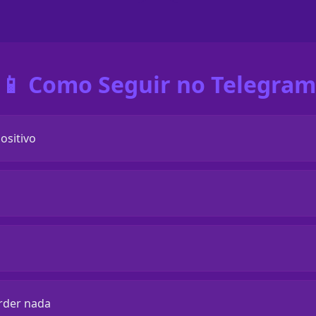
📱 Como Seguir no Telegram
ositivo
erder nada