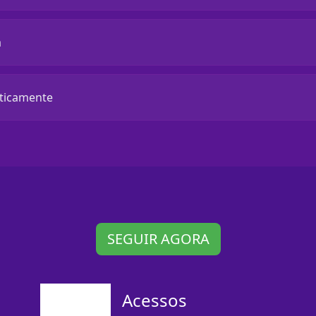
a
aticamente
SEGUIR AGORA
Acessos