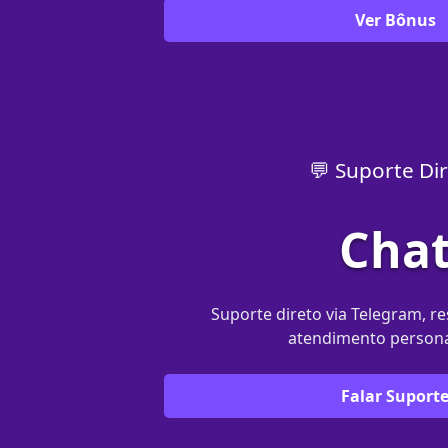
Ver Bônus
💬 Suporte Di
Cha
Suporte direto via Telegram, r
atendimento persona
Falar Suport