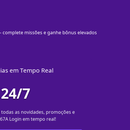
 — complete missões e ganhe bônus elevados
cias em Tempo Real
24/7
e todas as novidades, promoções e
 67A Login em tempo real!