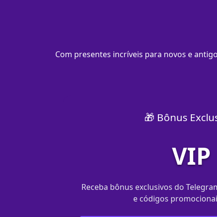
Com presentes incríveis para novos e anti
🎁 Bônus Exclu
VIP
Receba bônus exclusivos do Telegra
e códigos promocionai