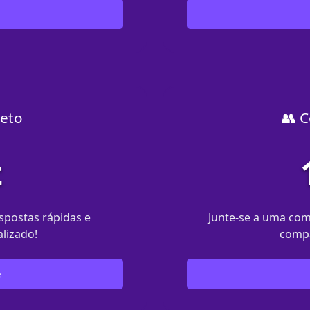
reto
👥 
t
espostas rápidas e
Junte-se a uma com
lizado!
compa
e