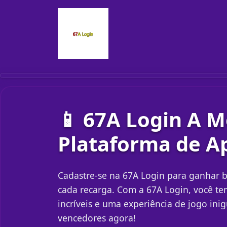
📱 67A Login A M
Plataforma de A
Cadastre-se na 67A Login para ganhar 
cada recarga. Com a 67A Login, você t
incríveis e uma experiência de jogo inig
vencedores agora!