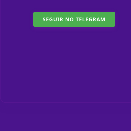
SEGUIR NO TELEGRAM