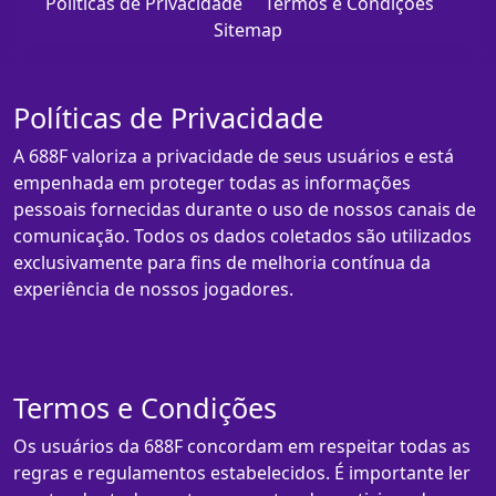
Políticas de Privacidade
Termos e Condições
Sitemap
Políticas de Privacidade
A 688F valoriza a privacidade de seus usuários e está
empenhada em proteger todas as informações
pessoais fornecidas durante o uso de nossos canais de
comunicação. Todos os dados coletados são utilizados
exclusivamente para fins de melhoria contínua da
experiência de nossos jogadores.
Termos e Condições
Os usuários da 688F concordam em respeitar todas as
regras e regulamentos estabelecidos. É importante ler