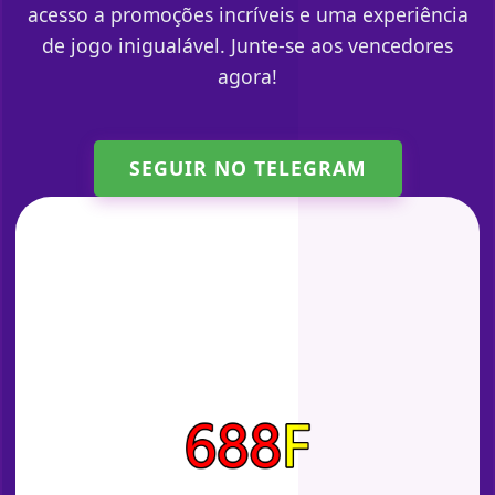
acesso a promoções incríveis e uma experiência
de jogo inigualável. Junte-se aos vencedores
agora!
SEGUIR NO TELEGRAM