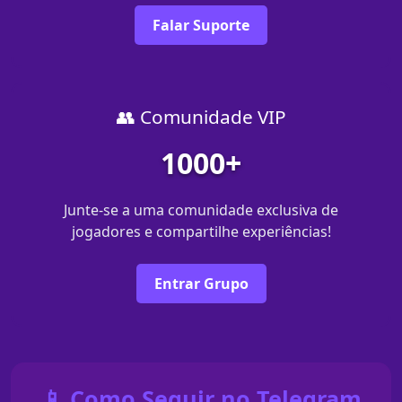
Falar Suporte
👥 Comunidade VIP
1000+
Junte-se a uma comunidade exclusiva de
jogadores e compartilhe experiências!
Entrar Grupo
📱 Como Seguir no Telegram