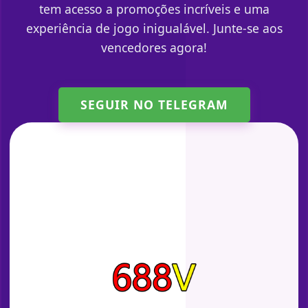
tem acesso a promoções incríveis e uma
experiência de jogo inigualável. Junte-se aos
vencedores agora!
SEGUIR NO TELEGRAM