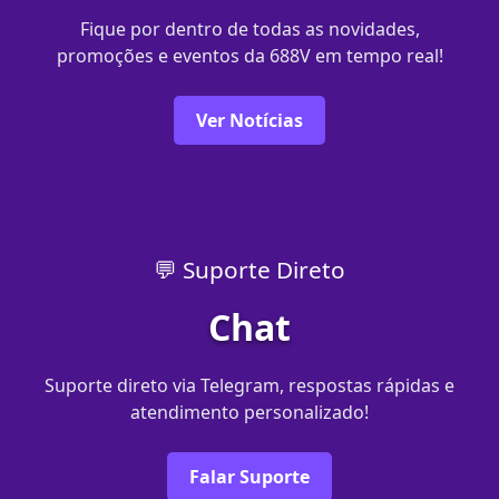
Fique por dentro de todas as novidades,
promoções e eventos da 688V em tempo real!
Ver Notícias
💬 Suporte Direto
Chat
Suporte direto via Telegram, respostas rápidas e
atendimento personalizado!
Falar Suporte