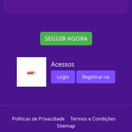
SEGUIR AGORA
Acessos
Login
Registrar-se
Políticas de Privacidade
Termos e Condições
Sitemap