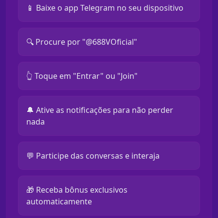
📱 Baixe o app Telegram no seu dispositivo
🔍 Procure por "@688VOficial"
👆 Toque em "Entrar" ou "Join"
🔔 Ative as notificações para não perder
nada
💬 Participe das conversas e interaja
🎁 Receba bônus exclusivos
automaticamente