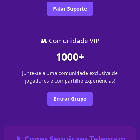
Falar Suporte
👥 Comunidade VIP
1000+
Junte-se a uma comunidade exclusiva de
jogadores e compartilhe experiências!
Entrar Grupo
📱 Como Seguir no Telegram