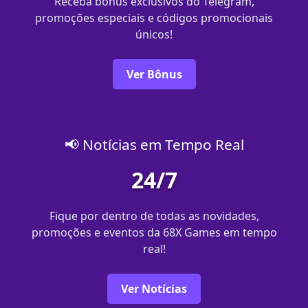
Receba bônus exclusivos do Telegram,
promoções especiais e códigos promocionais
únicos!
Ver Bônus
📢 Notícias em Tempo Real
24/7
Fique por dentro de todas as novidades,
promoções e eventos da 68X Games em tempo
real!
Ver Notícias