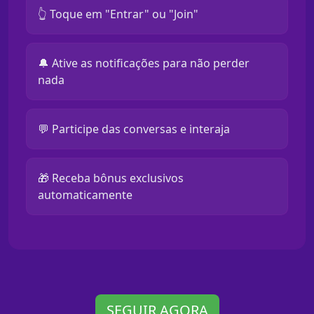
👆 Toque em "Entrar" ou "Join"
🔔 Ative as notificações para não perder
nada
💬 Participe das conversas e interaja
🎁 Receba bônus exclusivos
automaticamente
SEGUIR AGORA