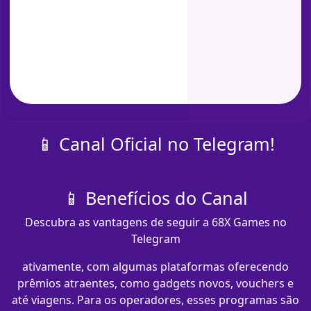
📱 Canal Oficial no Telegram!
📱 Benefícios do Canal
Descubra as vantagens de seguir a 68X Games no
Telegram
ativamente, com algumas plataformas oferecendo
prêmios atraentes, como gadgets novos, vouchers e
até viagens. Para os operadores, esses programas são