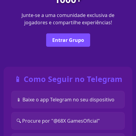
Junte-se a uma comunidade exclusiva de
jogadores e compartilhe experiências!
Entrar Grupo
📱 Como Seguir no Telegram
📱 Baixe o app Telegram no seu dispositivo
🔍 Procure por "@68X GamesOficial"