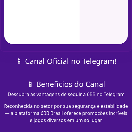
📱 Canal Oficial no Telegram!
📱 Benefícios do Canal
Descubra as vantagens de seguir a 6BB no Telegram
Reconhecida no setor por sua segurança e estabilidade
— a plataforma 6BB Brasil oferece promoções incríveis
e jogos diversos em um só lugar.