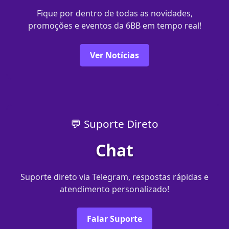
Fique por dentro de todas as novidades,
promoções e eventos da 6BB em tempo real!
Ver Notícias
💬 Suporte Direto
Chat
Suporte direto via Telegram, respostas rápidas e
atendimento personalizado!
Falar Suporte