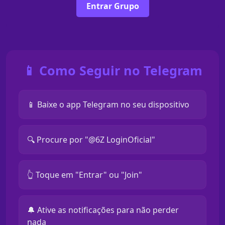
Entrar Grupo
📱 Como Seguir no Telegram
📱 Baixe o app Telegram no seu dispositivo
🔍 Procure por "@6Z LoginOficial"
👆 Toque em "Entrar" ou "Join"
🔔 Ative as notificações para não perder
nada