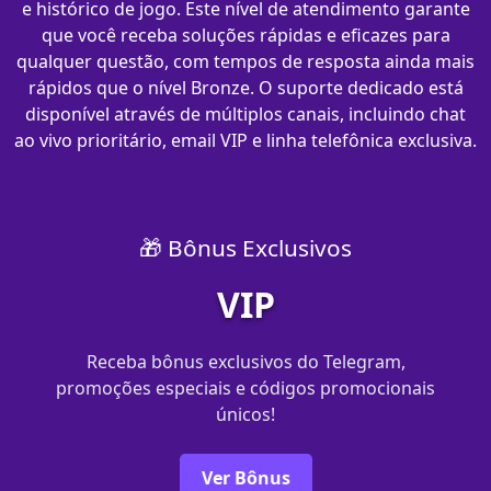
e histórico de jogo. Este nível de atendimento garante
que você receba soluções rápidas e eficazes para
qualquer questão, com tempos de resposta ainda mais
rápidos que o nível Bronze. O suporte dedicado está
disponível através de múltiplos canais, incluindo chat
ao vivo prioritário, email VIP e linha telefônica exclusiva.
🎁 Bônus Exclusivos
VIP
Receba bônus exclusivos do Telegram,
promoções especiais e códigos promocionais
únicos!
Ver Bônus