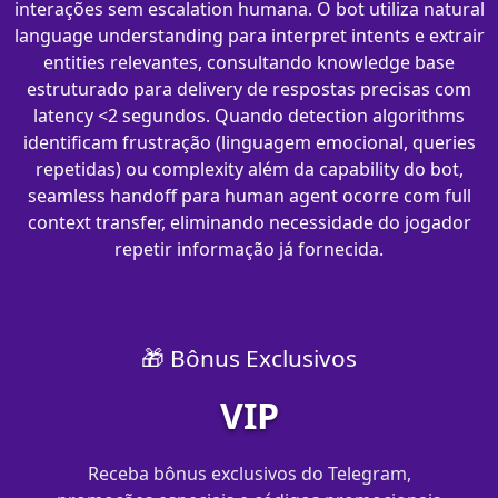
interações sem escalation humana. O bot utiliza natural
language understanding para interpret intents e extrair
entities relevantes, consultando knowledge base
estruturado para delivery de respostas precisas com
latency <2 segundos. Quando detection algorithms
identificam frustração (linguagem emocional, queries
repetidas) ou complexity além da capability do bot,
seamless handoff para human agent ocorre com full
context transfer, eliminando necessidade do jogador
repetir informação já fornecida.
🎁 Bônus Exclusivos
VIP
Receba bônus exclusivos do Telegram,