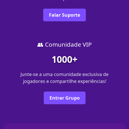
Falar Suporte
👥 Comunidade VIP
1000+
Junte-se a uma comunidade exclusiva de
jogadores e compartilhe experiências!
Entrar Grupo