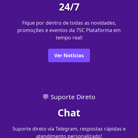
24/7
Fique por dentro de todas as novidades,
promoções e eventos da 75C Plataforma em
tempo real!
Ver Notícias
💬 Suporte Direto
Chat
Suporte direto via Telegram, respostas rápidas e
atendimento personalizado!