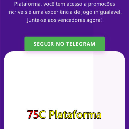
Plataforma, você tem acesso a promoções
incríveis e uma experiência de jogo inigualável.
Junte-se aos vencedores agora!
SEGUIR NO TELEGRAM