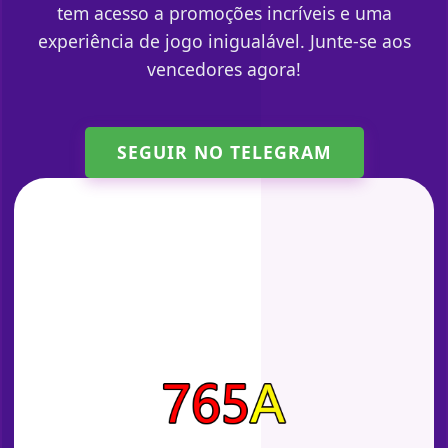
tem acesso a promoções incríveis e uma
experiência de jogo inigualável. Junte-se aos
vencedores agora!
SEGUIR NO TELEGRAM