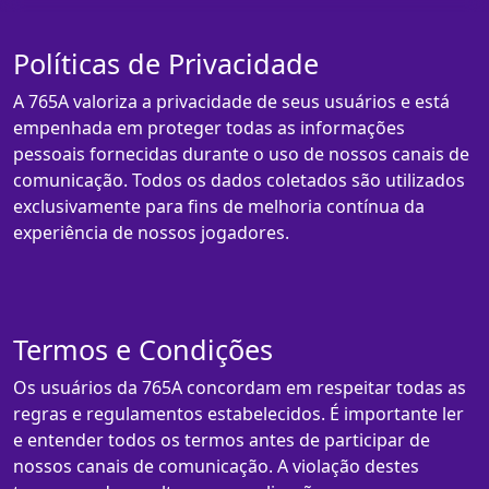
Políticas de Privacidade
A 765A valoriza a privacidade de seus usuários e está
empenhada em proteger todas as informações
pessoais fornecidas durante o uso de nossos canais de
comunicação. Todos os dados coletados são utilizados
exclusivamente para fins de melhoria contínua da
experiência de nossos jogadores.
Termos e Condições
Os usuários da 765A concordam em respeitar todas as
regras e regulamentos estabelecidos. É importante ler
e entender todos os termos antes de participar de
nossos canais de comunicação. A violação destes