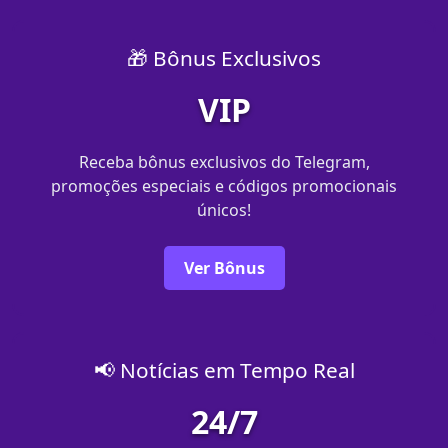
🎁 Bônus Exclusivos
VIP
Receba bônus exclusivos do Telegram,
promoções especiais e códigos promocionais
únicos!
Ver Bônus
📢 Notícias em Tempo Real
24/7