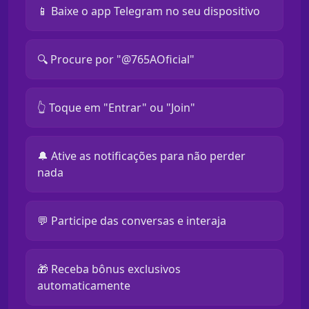
📱 Baixe o app Telegram no seu dispositivo
🔍 Procure por "@765AOficial"
👆 Toque em "Entrar" ou "Join"
🔔 Ative as notificações para não perder
nada
💬 Participe das conversas e interaja
🎁 Receba bônus exclusivos
automaticamente