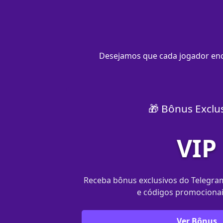
Desejamos que cada jogador enco
🎁 Bônus Exclu
VIP
Receba bônus exclusivos do Telegra
e códigos promocionai
Ver Bônus