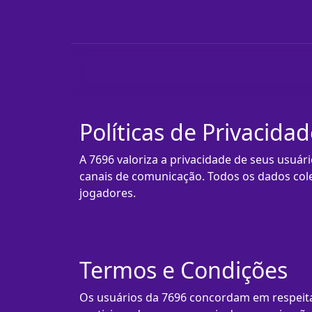
Políticas de Privacida
A 7696 valoriza a privacidade de seus usuá
canais de comunicação. Todos os dados cole
jogadores.
Termos e Condições
Os usuários da 7696 concordam em respeitar