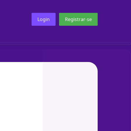
Login
Registrar-se