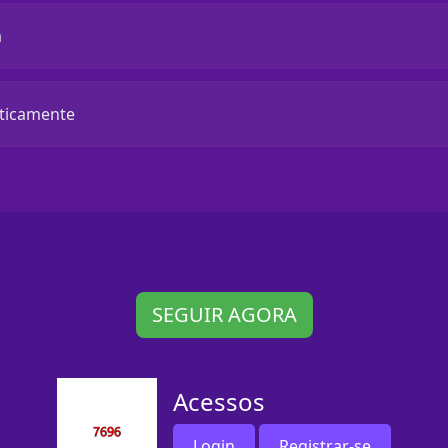
a
aticamente
SEGUIR AGORA
Acessos
Login
Registrar-se