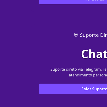
💬 Suporte Di
Cha
Suporte direto via Telegram, r
atendimento persona
Falar Suport