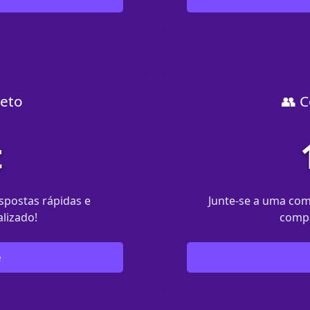
reto
👥 
t
espostas rápidas e
Junte-se a uma com
lizado!
compa
e