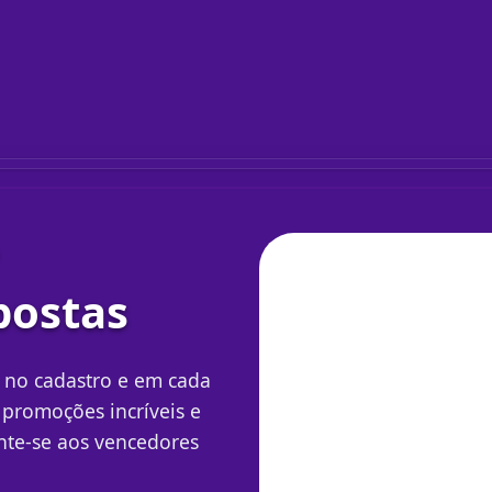
postas
 no cadastro e em cada
 promoções incríveis e
unte-se aos vencedores