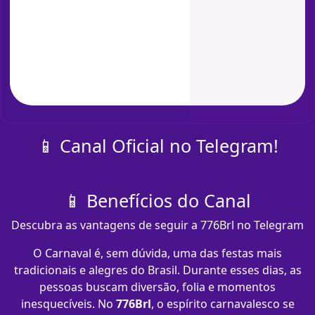
📱 Canal Oficial no Telegram!
📱 Benefícios do Canal
Descubra as vantagens de seguir a 776Brl no Telegram
O Carnaval é, sem dúvida, uma das festas mais
tradicionais e alegres do Brasil. Durante esses dias, as
pessoas buscam diversão, folia e momentos
inesquecíveis. No
776Brl
, o espírito carnavalesco se