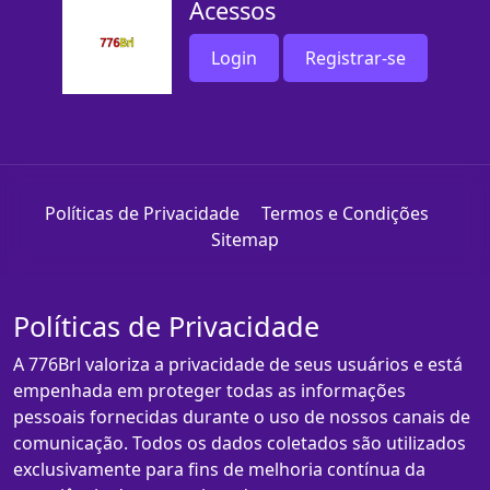
Acessos
Login
Registrar-se
Políticas de Privacidade
Termos e Condições
Sitemap
Políticas de Privacidade
A 776Brl valoriza a privacidade de seus usuários e está
empenhada em proteger todas as informações
pessoais fornecidas durante o uso de nossos canais de
comunicação. Todos os dados coletados são utilizados
exclusivamente para fins de melhoria contínua da