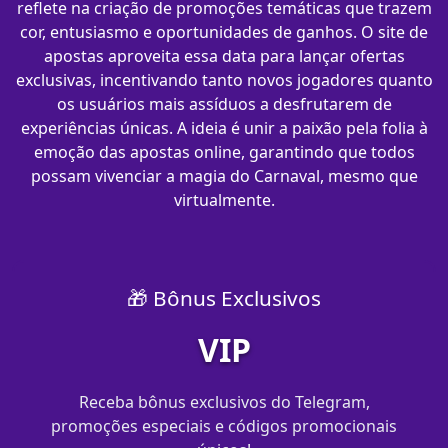
reflete na criação de promoções temáticas que trazem
cor, entusiasmo e oportunidades de ganhos. O site de
apostas aproveita essa data para lançar ofertas
exclusivas, incentivando tanto novos jogadores quanto
os usuários mais assíduos a desfrutarem de
experiências únicas. A ideia é unir a paixão pela folia à
emoção das apostas online, garantindo que todos
possam vivenciar a magia do Carnaval, mesmo que
virtualmente.
🎁 Bônus Exclusivos
VIP
Receba bônus exclusivos do Telegram,
promoções especiais e códigos promocionais