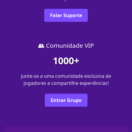
Falar Suporte
👥 Comunidade VIP
1000+
Junte-se a uma comunidade exclusiva de
jogadores e compartilhe experiências!
Entrar Grupo