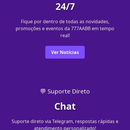
24/7
Fique por dentro de todas as novidades,
promoções e eventos da 777AABB em tempo
real!
Ver Notícias
💬 Suporte Direto
Chat
Suporte direto via Telegram, respostas rápidas e
atendimento personalizado!