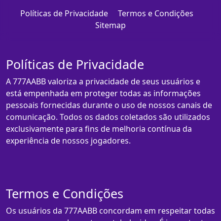
Políticas de Privacidade
Termos e Condições
Sitemap
Políticas de Privacidade
A 777AABB valoriza a privacidade de seus usuários e
está empenhada em proteger todas as informações
pessoais fornecidas durante o uso de nossos canais de
comunicação. Todos os dados coletados são utilizados
exclusivamente para fins de melhoria contínua da
experiência de nossos jogadores.
Termos e Condições
Os usuários da 777AABB concordam em respeitar todas