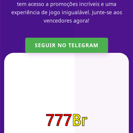
tem acesso a promoções incríveis e uma
experiência de jogo inigualável. Junte-se aos
vencedores agora!
SEGUIR NO TELEGRAM