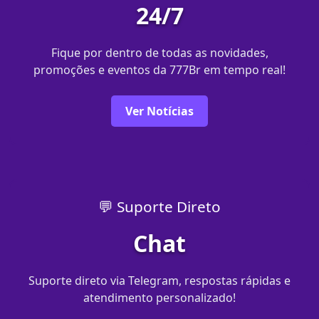
24/7
Fique por dentro de todas as novidades,
promoções e eventos da 777Br em tempo real!
Ver Notícias
💬 Suporte Direto
Chat
Suporte direto via Telegram, respostas rápidas e
atendimento personalizado!