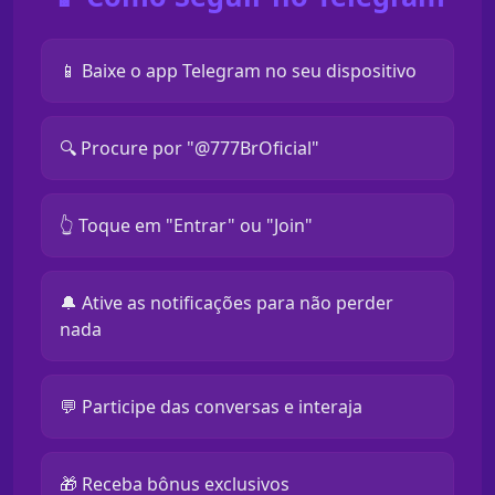
📱 Baixe o app Telegram no seu dispositivo
🔍 Procure por "@777BrOficial"
👆 Toque em "Entrar" ou "Join"
🔔 Ative as notificações para não perder
nada
💬 Participe das conversas e interaja
🎁 Receba bônus exclusivos