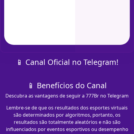
📱 Canal Oficial no Telegram!
📱 Benefícios do Canal
Descubra as vantagens de seguir a 777Br no Telegram
Lembre-se de que os resultados dos esportes virtuais
são determinados por algoritmos, portanto, os
resultados são totalmente aleatórios e não são
influenciados por eventos esportivos ou desempenho