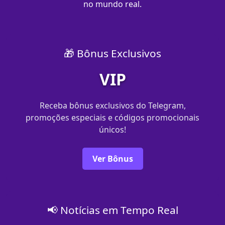
no mundo real.
🎁 Bônus Exclusivos
VIP
Receba bônus exclusivos do Telegram,
promoções especiais e códigos promocionais
únicos!
Ver Bônus
📢 Notícias em Tempo Real