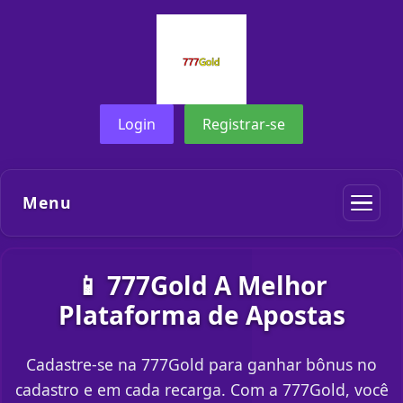
Login
Registrar-se
Menu
📱 777Gold A Melhor
Plataforma de Apostas
Cadastre-se na 777Gold para ganhar bônus no
cadastro e em cada recarga. Com a 777Gold, você