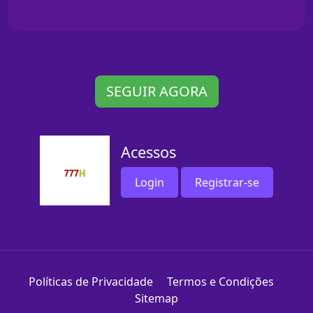
SEGUIR AGORA
Acessos
Login
Registrar-se
Políticas de Privacidade
Termos e Condições
Sitemap