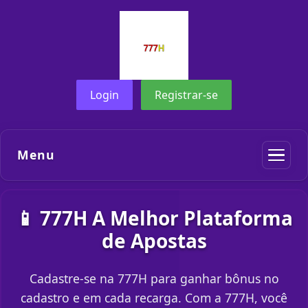
Login
Registrar-se
Menu
📱 777H A Melhor Plataforma
de Apostas
Cadastre-se na 777H para ganhar bônus no
cadastro e em cada recarga. Com a 777H, você