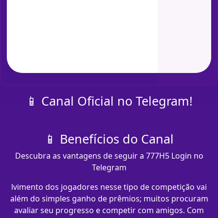
📱 Canal Oficial no Telegram!
📱 Benefícios do Canal
Descubra as vantagens de seguir a 777H5 Login no
Telegram
lvimento dos jogadores nesse tipo de competição vai
além do simples ganho de prêmios; muitos procuram
avaliar seu progresso e competir com amigos. Com