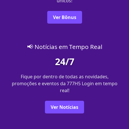
únicos!
Ver Bônus
📢 Notícias em Tempo Real
24/7
Fique por dentro de todas as novidades,
promoções e eventos da 777H5 Login em tempo
real!
Ver Notícias