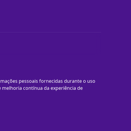
ormações pessoais fornecidas durante o uso
e melhoria contínua da experiência de