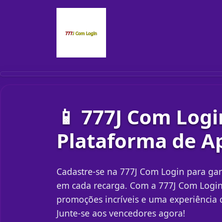
📱 777J Com Log
Plataforma de A
Cadastre-se na 777J Com Login para ga
em cada recarga. Com a 777J Com Login
promoções incríveis e uma experiência d
Junte-se aos vencedores agora!