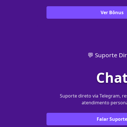
Ver Bônus
💬 Suporte Di
Cha
Suporte direto via Telegram, r
atendimento persona
Falar Suport