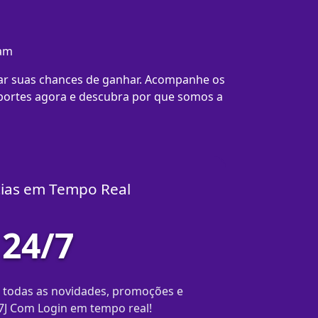
ram
zar suas chances de ganhar. Acompanhe os
sportes agora e descubra por que somos a
cias em Tempo Real
24/7
e todas as novidades, promoções e
7J Com Login em tempo real!