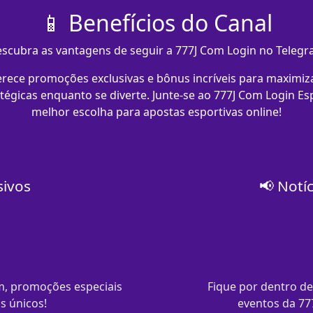
📱 Benefícios do Canal
scubra as vantagens de seguir a 777J Com Login no Teleg
ferece promoções exclusivas e bônus incríveis para maximi
atégicas enquanto se diverte. Junte-se ao 777J Com Login E
melhor escolha para apostas esportivas online!
sivos
📢 Notí
m, promoções especiais
Fique por dentro d
s únicos!
eventos da 77