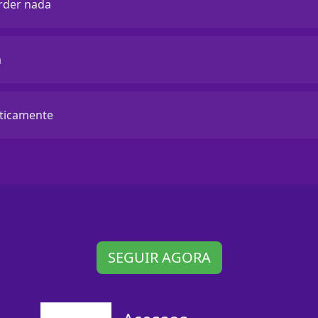
erder nada
a
aticamente
SEGUIR AGORA