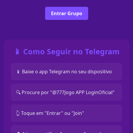
Entrar Grupo
📱 Como Seguir no Telegram
📱 Baixe o app Telegram no seu dispositivo
🔍 Procure por "@777Jogo APP LoginOficial"
👆 Toque em "Entrar" ou "Join"