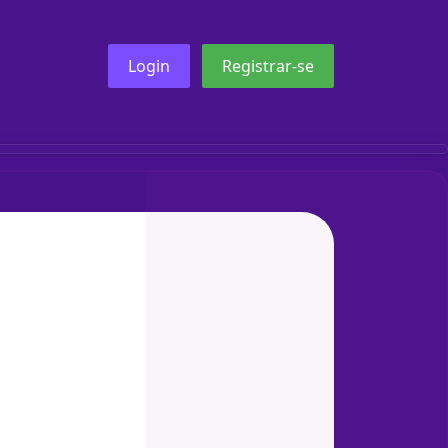
Login
Registrar-se