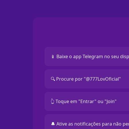
📱 Baixe o app Telegram no seu disp
🔍 Procure por "@777LovOficial"
👆 Toque em "Entrar" ou "Join"
🔔 Ative as notificações para não p