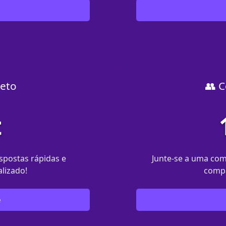
reto
👥 
t
espostas rápidas e
Junte-se a uma com
lizado!
compa
e