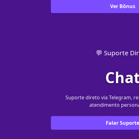
Ver Bônus
💬 Suporte Di
Cha
Suporte direto via Telegram, r
atendimento persona
Falar Suport