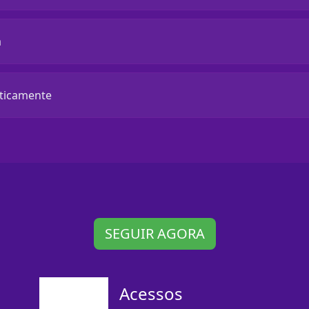
a
aticamente
SEGUIR AGORA
Acessos