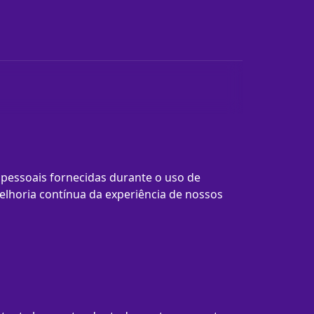
 pessoais fornecidas durante o uso de
elhoria contínua da experiência de nossos