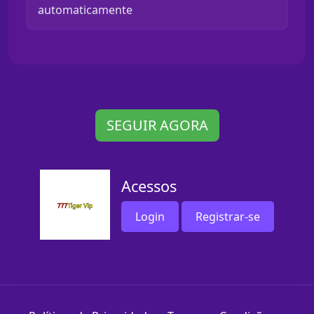
automaticamente
SEGUIR AGORA
Acessos
Login
Registrar-se