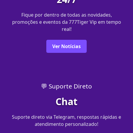
Fique por dentro de todas as novidades,
promoções e eventos da 777Tiger Vip em tempo
real!
Ver Notícias
💬 Suporte Direto
Chat
Suporte direto via Telegram, respostas rápidas e
atendimento personalizado!