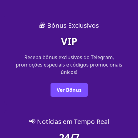
🎁 Bônus Exclusivos
VIP
Receba bônus exclusivos do Telegram,
promoções especiais e códigos promocionais
únicos!
Ver Bônus
📢 Notícias em Tempo Real
24/7