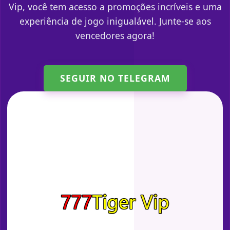
Vip, você tem acesso a promoções incríveis e uma
experiência de jogo inigualável. Junte-se aos
vencedores agora!
SEGUIR NO TELEGRAM