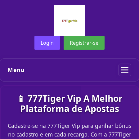
Login
Registrar-se
Menu
📱 777Tiger Vip A Melhor
Plataforma de Apostas
Cadastre-se na 777Tiger Vip para ganhar bônus
no cadastro e em cada recarga. Com a 777Tiger