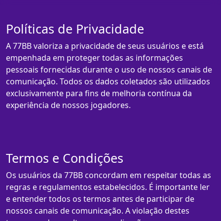
Políticas de Privacidade
A 77BB valoriza a privacidade de seus usuários e está
empenhada em proteger todas as informações
pessoais fornecidas durante o uso de nossos canais de
comunicação. Todos os dados coletados são utilizados
exclusivamente para fins de melhoria contínua da
experiência de nossos jogadores.
Termos e Condições
Os usuários da 77BB concordam em respeitar todas as
regras e regulamentos estabelecidos. É importante ler
e entender todos os termos antes de participar de
nossos canais de comunicação. A violação destes