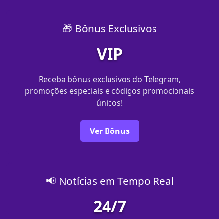
🎁 Bônus Exclusivos
VIP
Receba bônus exclusivos do Telegram,
promoções especiais e códigos promocionais
únicos!
Ver Bônus
📢 Notícias em Tempo Real
24/7