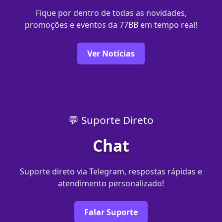
Fique por dentro de todas as novidades,
promoções e eventos da 77BB em tempo real!
Ver Notícias
💬 Suporte Direto
Chat
Suporte direto via Telegram, respostas rápidas e
atendimento personalizado!
Falar Suporte