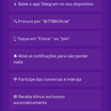
📱 Baixe o app Telegram no seu dispositivo
🔍 Procure por "@77BBOficial"
👆 Toque em "Entrar" ou "Join"
🔔 Ative as notificações para não perder
nada
💬 Participe das conversas e interaja
🎁 Receba bônus exclusivos
automaticamente