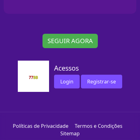
SEGUIR AGORA
Acessos
Login
Registrar-se
Políticas de Privacidade
Termos e Condições
Sitemap