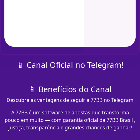
📱 Canal Oficial no Telegram!
📱 Benefícios do Canal
Descubra as vantagens de seguir a 77BB no Telegram
A 77BB é um software de apostas que transforma
pouco em muito — com garantia oficial da 77BB Brasil ,
justiça, transparência e grandes chances de ganhar!