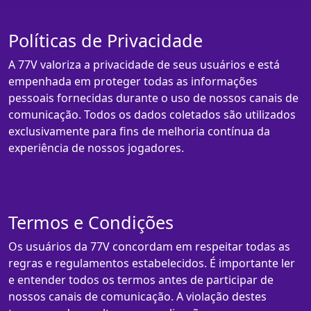
Políticas de Privacidade
A 77V valoriza a privacidade de seus usuários e está
empenhada em proteger todas as informações
pessoais fornecidas durante o uso de nossos canais de
comunicação. Todos os dados coletados são utilizados
exclusivamente para fins de melhoria contínua da
experiência de nossos jogadores.
Termos e Condições
Os usuários da 77V concordam em respeitar todas as
regras e regulamentos estabelecidos. É importante ler
e entender todos os termos antes de participar de
nossos canais de comunicação. A violação destes