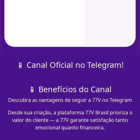
📱 Canal Oficial no Telegram!
📱 Benefícios do Canal
Descubra as vantagens de seguir a 77V no Telegram
Desde sua criação, a plataforma 77V Brasil prioriza o
valor do cliente — a 77V garante satisfação tanto
emocional quanto financeira.