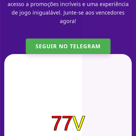
acesso a promoções incríveis e uma experiência
de jogo inigualável. Junte-se aos vencedores
agora!
SEGUIR NO TELEGRAM