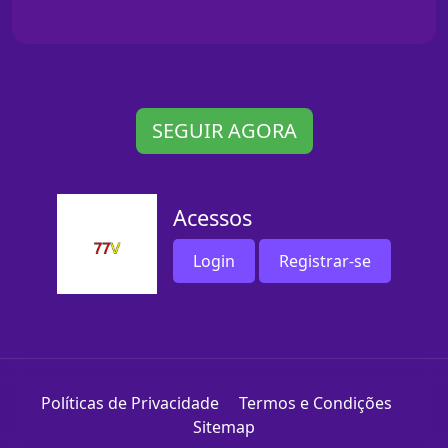
SEGUIR AGORA
Acessos
Login
Registrar-se
Políticas de Privacidade
Termos e Condições
Sitemap