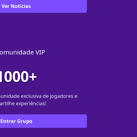
Ver Notícias
Comunidade VIP
1000+
unidade exclusiva de jogadores e
rtilhe experiências!
Entrar Grupo