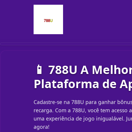
📱 788U A Melho
Plataforma de A
Cadastre-se na 788U para ganhar bônus
recarga. Com a 788U, você tem acesso a
uma experiência de jogo inigualável. J
agora!