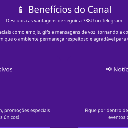
📱 Benefícios do Canal
Descubra as vantagens de seguir a 788U no Telegram
eciais como emojis, gifs e mensagens de voz, tornando a co
 que o ambiente permaneça respeitoso e agradável para to
sivos
📢 Notí
m, promoções especiais
Fique por dentro d
s únicos!
eventos 