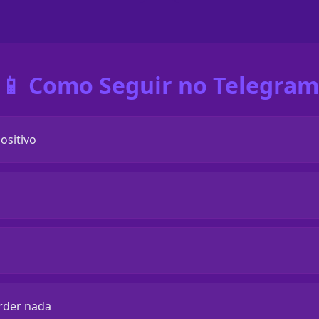
📱 Como Seguir no Telegram
ositivo
erder nada