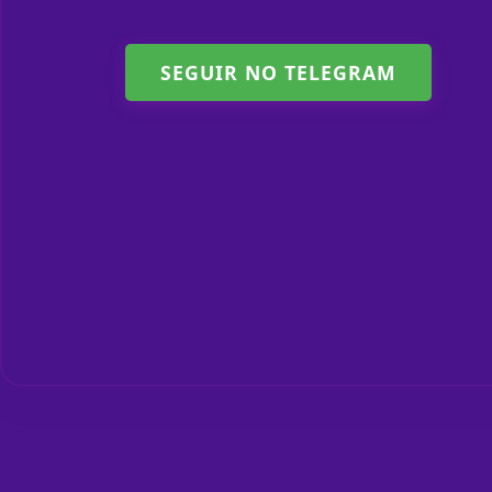
SEGUIR NO TELEGRAM