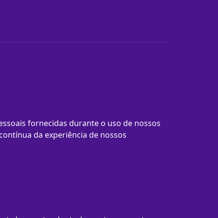
essoais fornecidas durante o uso de nossos
 contínua da experiência de nossos