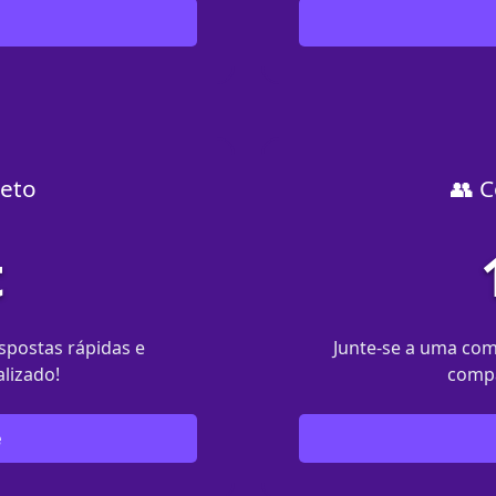
reto
👥 
t
espostas rápidas e
Junte-se a uma com
lizado!
compa
e