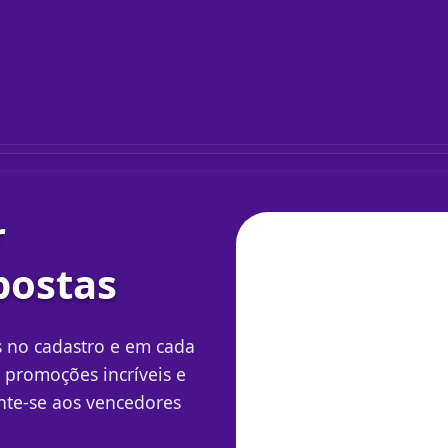
r
postas
 no cadastro e em cada
 promoções incríveis e
unte-se aos vencedores