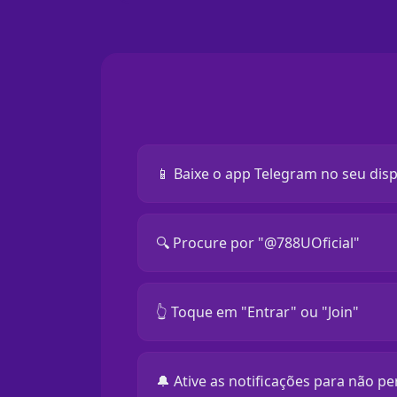
📱 Baixe o app Telegram no seu disp
🔍 Procure por "@788UOficial"
👆 Toque em "Entrar" ou "Join"
🔔 Ative as notificações para não p