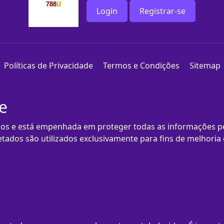
Login
Registrar-se
Políticas de Privacidade
Termos e Condições
Sitemap
de
rios e está empenhada em proteger todas as informações p
tados são utilizados exclusivamente para fins de melhoria