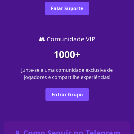
Falar Suporte
👥 Comunidade VIP
1000+
Junte-se a uma comunidade exclusiva de
jogadores e compartilhe experiências!
Entrar Grupo
📱 Como Seguir no Telegram