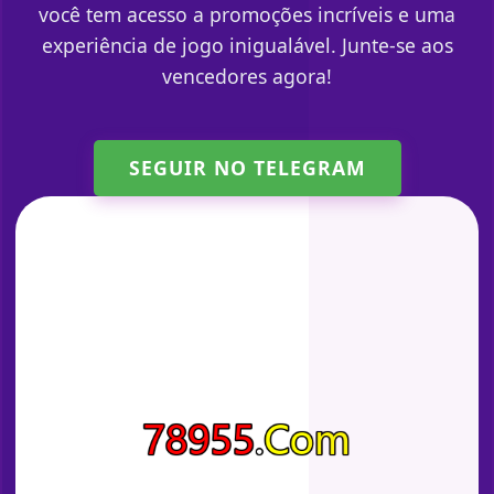
você tem acesso a promoções incríveis e uma
experiência de jogo inigualável. Junte-se aos
vencedores agora!
SEGUIR NO TELEGRAM