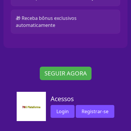
🎁 Receba bônus exclusivos
automaticamente
SEGUIR AGORA
Acessos
Login
Registrar-se