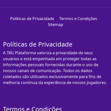
Políticas de Privacidade
Termos e Condições
Sitemap
Políticas de Privacidade
A 78G Plataforma valoriza a privacidade de seus
usuários e está empenhada em proteger todas as
informações pessoais fornecidas durante o uso de
nossos canais de comunicação. Todos os dados
coletados são utilizados exclusivamente para fins de
melhoria contínua da experiência de nossos jogadores.
Termos e Condições