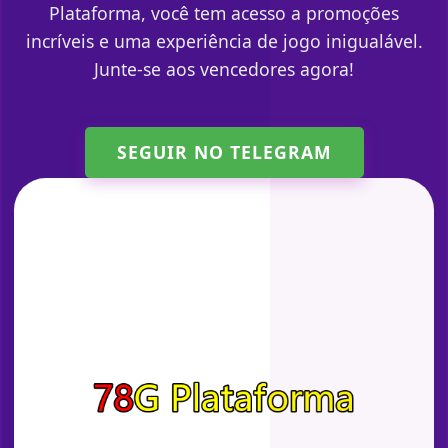
Plataforma, você tem acesso a promoções
incríveis e uma experiência de jogo inigualável.
Junte-se aos vencedores agora!
SEGUIR NO TELEGRAM