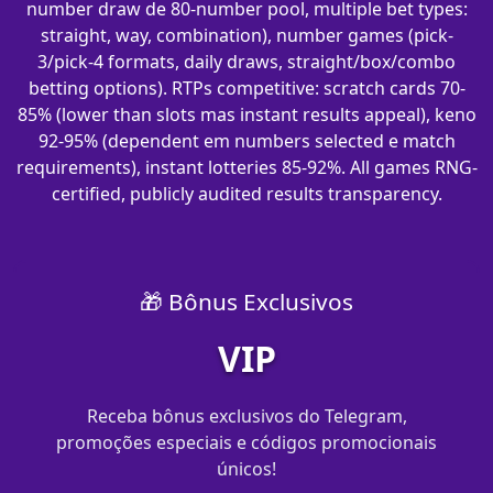
number draw de 80-number pool, multiple bet types:
straight, way, combination), number games (pick-
3/pick-4 formats, daily draws, straight/box/combo
betting options). RTPs competitive: scratch cards 70-
85% (lower than slots mas instant results appeal), keno
92-95% (dependent em numbers selected e match
requirements), instant lotteries 85-92%. All games RNG-
certified, publicly audited results transparency.
🎁 Bônus Exclusivos
VIP
Receba bônus exclusivos do Telegram,
promoções especiais e códigos promocionais
únicos!