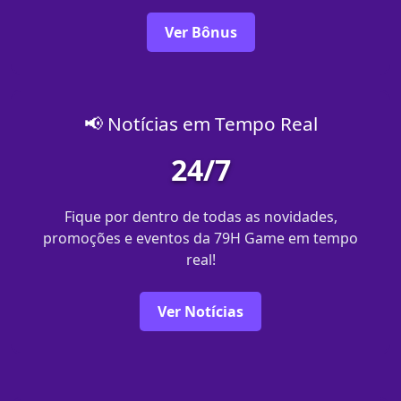
Ver Bônus
📢 Notícias em Tempo Real
24/7
Fique por dentro de todas as novidades,
promoções e eventos da 79H Game em tempo
real!
Ver Notícias