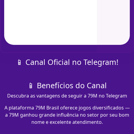
📱 Canal Oficial no Telegram!
📱 Benefícios do Canal
Descubra as vantagens de seguir a 79M no Telegram
A plataforma 79M Brasil oferece jogos diversificados —
a 79M ganhou grande influência no setor por seu bom
nome e excelente atendimento.