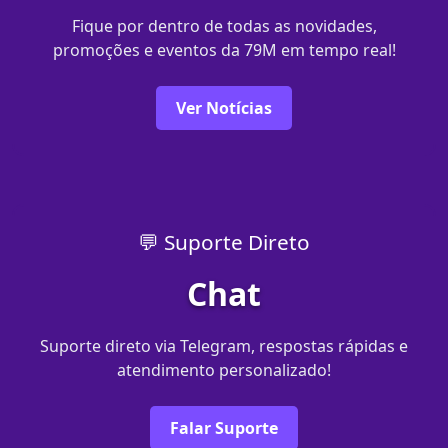
Fique por dentro de todas as novidades,
promoções e eventos da 79M em tempo real!
Ver Notícias
💬 Suporte Direto
Chat
Suporte direto via Telegram, respostas rápidas e
atendimento personalizado!
Falar Suporte