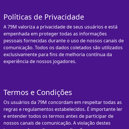
Políticas de Privacidade
A 79M valoriza a privacidade de seus usuários e está
empenhada em proteger todas as informações
pessoais fornecidas durante o uso de nossos canais de
comunicação. Todos os dados coletados são utilizados
exclusivamente para fins de melhoria contínua da
experiência de nossos jogadores.
Termos e Condições
Os usuários da 79M concordam em respeitar todas as
regras e regulamentos estabelecidos. É importante ler
e entender todos os termos antes de participar de
nossos canais de comunicação. A violação destes