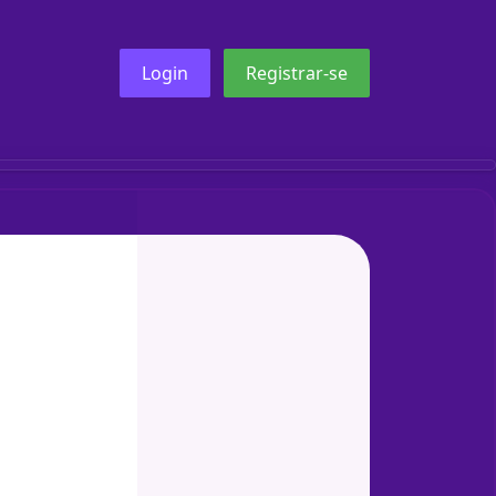
Login
Registrar-se