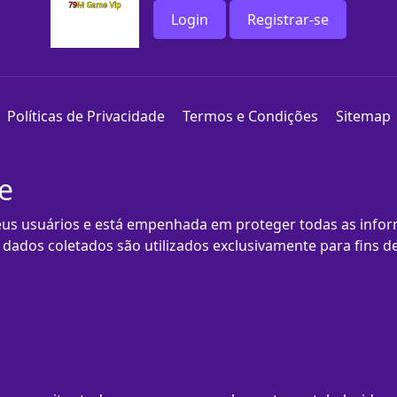
Login
Registrar-se
Políticas de Privacidade
Termos e Condições
Sitemap
de
seus usuários e está empenhada em proteger todas as info
dados coletados são utilizados exclusivamente para fins d