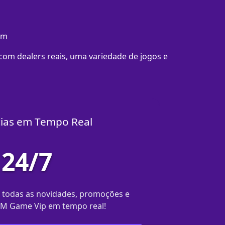
am
om dealers reais, uma variedade de jogos e
cias em Tempo Real
24/7
e todas as novidades, promoções e
9M Game Vip em tempo real!