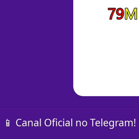
📱 Canal Oficial no Telegram!