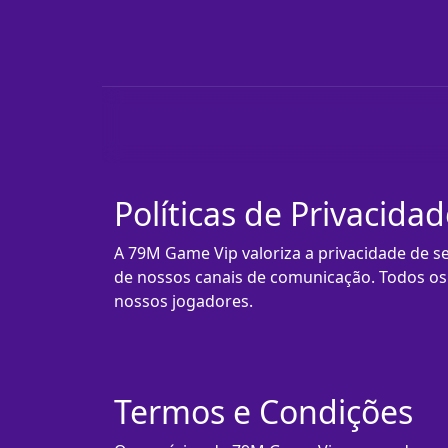
Políticas de Privacida
A 79M Game Vip valoriza a privacidade de 
de nossos canais de comunicação. Todos os 
nossos jogadores.
Termos e Condições