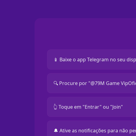
📱 Baixe o app Telegram no seu disp
🔍 Procure por "@79M Game VipOfic
👆 Toque em "Entrar" ou "Join"
🔔 Ative as notificações para não p