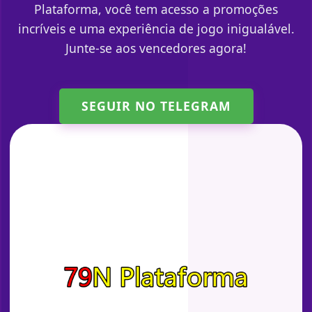
Plataforma, você tem acesso a promoções
incríveis e uma experiência de jogo inigualável.
Junte-se aos vencedores agora!
SEGUIR NO TELEGRAM