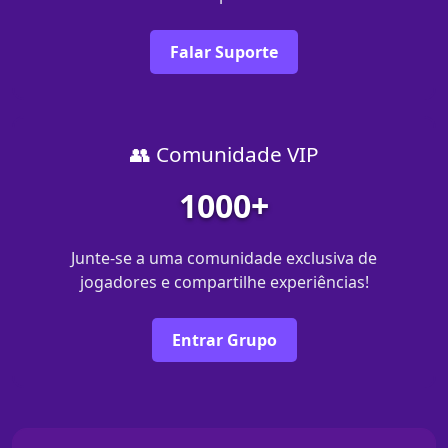
Falar Suporte
👥 Comunidade VIP
1000+
Junte-se a uma comunidade exclusiva de
jogadores e compartilhe experiências!
Entrar Grupo