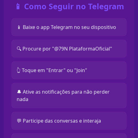
📱 Como Seguir no Telegram
📱 Baixe o app Telegram no seu dispositivo
🔍 Procure por "@79N PlataformaOficial"
👆 Toque em "Entrar" ou "Join"
🔔 Ative as notificações para não perder
nada
💬 Participe das conversas e interaja