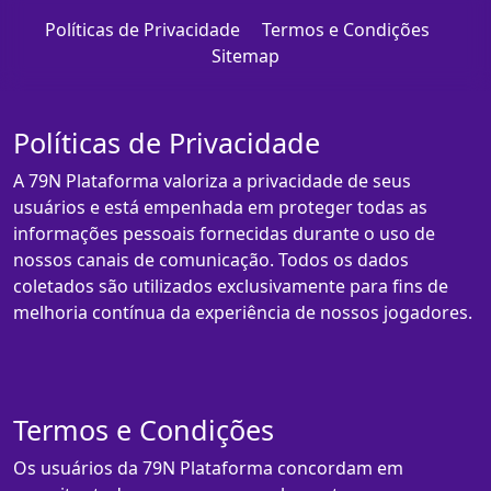
Políticas de Privacidade
Termos e Condições
Sitemap
Políticas de Privacidade
A 79N Plataforma valoriza a privacidade de seus
usuários e está empenhada em proteger todas as
informações pessoais fornecidas durante o uso de
nossos canais de comunicação. Todos os dados
coletados são utilizados exclusivamente para fins de
melhoria contínua da experiência de nossos jogadores.
Termos e Condições
Os usuários da 79N Plataforma concordam em