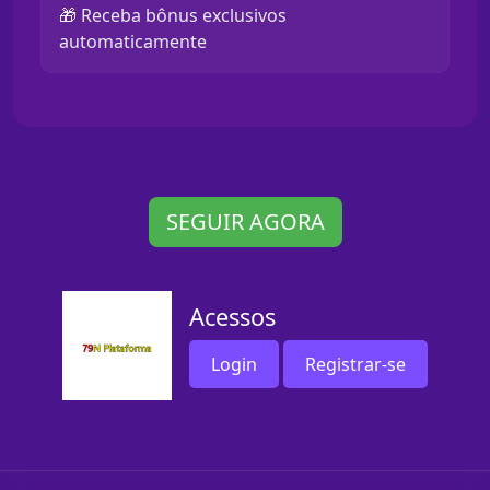
🎁 Receba bônus exclusivos
automaticamente
SEGUIR AGORA
Acessos
Login
Registrar-se