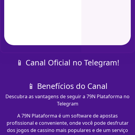
📱 Canal Oficial no Telegram!
📱 Benefícios do Canal
Descubra as vantagens de seguir a 79N Plataforma no
Telegram
A 79N Plataforma é um software de apostas
profissional e conveniente, onde você pode desfrutar
dos jogos de cassino mais populares e de um serviço