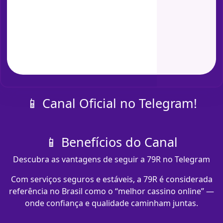
📱 Canal Oficial no Telegram!
📱 Benefícios do Canal
Descubra as vantagens de seguir a 79R no Telegram
Com serviços seguros e estáveis, a 79R é considerada
referência no Brasil como o “melhor cassino online” —
onde confiança e qualidade caminham juntas.